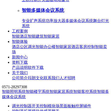
智能多媒体会议系统
专业扩声系统
功率放大器
多媒体会议系统
舞台灯光
系统
工程案例
智能酒店
智能建筑
智能家居
智能体验
酒店公区调光
智能办公楼
智能家居
酒店客房控制
智能卖
场
新闻中心
资料下载
产品说明
软件下载
关于我们
公司简介
珏朗文化
联系我们
人才招聘
0571-28297308
智能照明系统
智能楼宇系统
智能家居系统
智能客控系统
智能多
媒体会议系统
调光控制器
开关控制模块
场景面板
触控屏
辅件