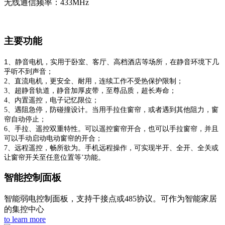
无线通信频率：433MHz
主要功能
1、静音电机，实用于卧室、客厅、高档酒店等场所，在静音环境下几
乎听不到声音；
2、直流电机，更安全、耐用，连续工作不受热保护限制；
3、超静音轨道，静音加厚皮带，至尊品质，超长寿命；
4、内置遥控，电子记忆限位；
5、遇阻急停，防碰撞设计。当用手拉住窗帘，或者遇到其他阻力，窗
帘自动停止；
6、手拉、遥控双重特性。可以遥控窗帘开合，也可以手拉窗帘，并且
可以手动启动电动窗帘的开合；
7、远程遥控，畅所欲为。手机远程操作，可实现半开、全开、全关或
让窗帘开关至任意位置等’功能。
智能控制面板
智能弱电控制面板，支持干接点或485协议。可作为智能家居
的集控中心
to learn more