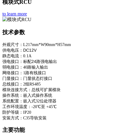
模块式RCU
to learn more
技术参数
外观尺寸：L217mm*W90mm*H57mm
供电电压
DC12V
：
静态电流：
0.1A
标配24路强电输出
强电接口：
弱电接口：40路输入输出
网络接口：1路有线接口
门显接口：门显状态灯接口
总线接口：2组RS485
模块连接方式：总线可扩展模块
操作系统：嵌入式操作系统
系统配置：嵌入式32位处理器
工作环境温度：-20℃至 +45℃
防护等级：IP20
安装方式：C35导轨安装
主要功能