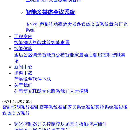
智能多媒体会议系统
专业扩声系统
功率放大器
多媒体会议系统
舞台灯光
系统
工程案例
智能酒店
智能建筑
智能家居
智能体验
酒店公区调光
智能办公楼
智能家居
酒店客房控制
智能卖
场
新闻中心
资料下载
产品说明
软件下载
关于我们
公司简介
珏朗文化
联系我们
人才招聘
0571-28297308
智能照明系统
智能楼宇系统
智能家居系统
智能客控系统
智能多
媒体会议系统
调光控制器
开关控制模块
场景面板
触控屏
辅件