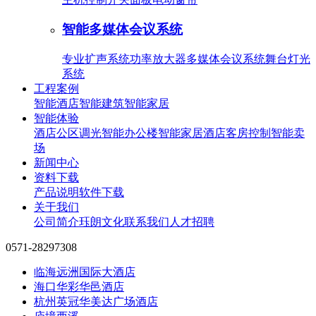
智能多媒体会议系统
专业扩声系统
功率放大器
多媒体会议系统
舞台灯光
系统
工程案例
智能酒店
智能建筑
智能家居
智能体验
酒店公区调光
智能办公楼
智能家居
酒店客房控制
智能卖
场
新闻中心
资料下载
产品说明
软件下载
关于我们
公司简介
珏朗文化
联系我们
人才招聘
0571-28297308
临海远洲国际大酒店
海口华彩华邑酒店
杭州英冠华美达广场酒店