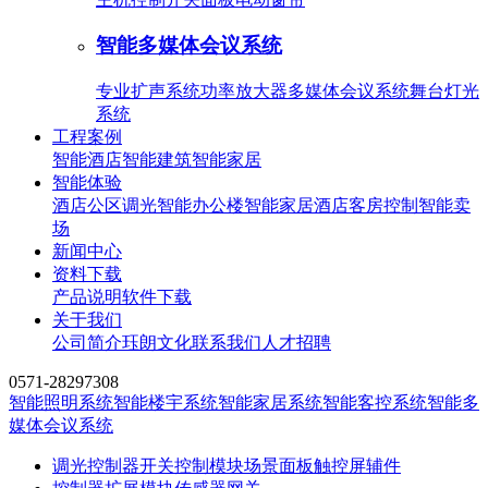
智能多媒体会议系统
专业扩声系统
功率放大器
多媒体会议系统
舞台灯光
系统
工程案例
智能酒店
智能建筑
智能家居
智能体验
酒店公区调光
智能办公楼
智能家居
酒店客房控制
智能卖
场
新闻中心
资料下载
产品说明
软件下载
关于我们
公司简介
珏朗文化
联系我们
人才招聘
0571-28297308
智能照明系统
智能楼宇系统
智能家居系统
智能客控系统
智能多
媒体会议系统
调光控制器
开关控制模块
场景面板
触控屏
辅件