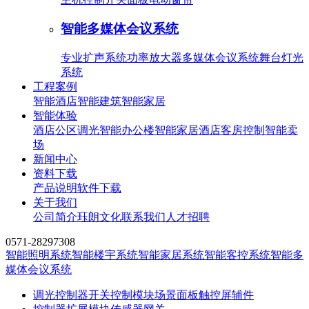
智能多媒体会议系统
专业扩声系统
功率放大器
多媒体会议系统
舞台灯光
系统
工程案例
智能酒店
智能建筑
智能家居
智能体验
酒店公区调光
智能办公楼
智能家居
酒店客房控制
智能卖
场
新闻中心
资料下载
产品说明
软件下载
关于我们
公司简介
珏朗文化
联系我们
人才招聘
0571-28297308
智能照明系统
智能楼宇系统
智能家居系统
智能客控系统
智能多
媒体会议系统
调光控制器
开关控制模块
场景面板
触控屏
辅件